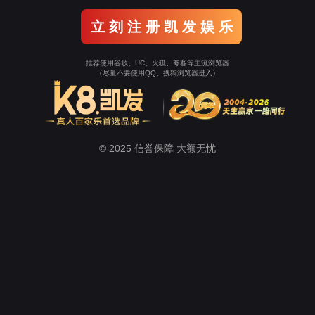
立 刻 注 册 凯 发 娱 乐
推荐使用谷歌、UC、火狐、夸客等主流浏览器
（尽量不要使用QQ、搜狗浏览器进入）
© 2025 信誉保障 大额无忧