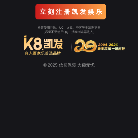
立 刻 注 册 凯 发 娱 乐
推荐使用谷歌、UC、火狐、夸客等主流浏览器
（尽量不要使用QQ、搜狗浏览器进入）
© 2025 信誉保障 大额无忧