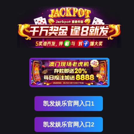
凯发娱乐官网入口1
凯发娱乐官网入口2